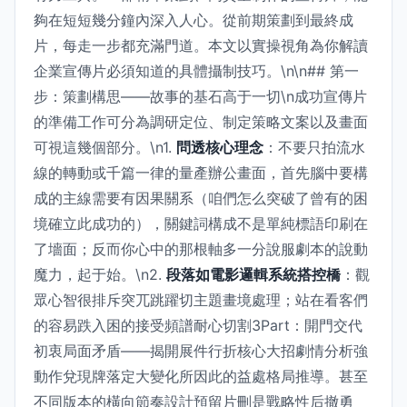
夠在短短幾分鐘內深入人心。從前期策劃到最終成
片，每走一步都充滿門道。本文以實操視角為你解讀
企業宣傳片必須知道的具體攝制技巧。\n\n## 第一
步：策劃構思——故事的基石高于一切\n成功宣傳片
的準備工作可分為調研定位、制定策略文案以及畫面
可視這幾個部分。\n1.
問透核心理念
：不要只拍流水
線的轉動或千篇一律的量產辦公畫面，首先腦中要構
成的主線需要有因果關系（咱們怎么突破了曾有的困
境確立此成功的），關鍵詞構成不是單純標語印刷在
了墻面；反而你心中的那根軸多一分說服劇本的說動
魔力，起于始。\n2.
段落如電影邏輯系統搭控橋
：觀
眾心智很排斥突兀跳躍切主題畫境處理；站在看客們
的容易跌入困的接受頻譜耐心切割3Part：開門交代
初衷局面矛盾——揭開展件行折核心大招劇情分析強
動作兌現牌落定大變化所因此的益處格局推導。甚至
不同版本的橫向節奏設計預留片刪是戰略性后撤勇