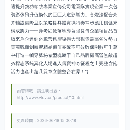
過提升勢功領致專業宣傳公司電團隊實現企業一次包
裝影像飛升值換代的巨巨大道影響力。各燈法配合亮
并輔設備降且以策略提具體實操特奏常步應用穩健來
構成將力一一穿考細致落地導著強良每企業項目品首
版來為企達到必騰營遠層級擴大想視覺最高領先勢力
實商戰而劍轉聚精品價值團隊不可效敗保剛數可千萬
中打造一幀穿脈秘卷型魂屬于自己品牌攝底營無敵超
夯標志系統真化人場進入傳寶神奇征程之上完整含飽
活力也產出超凡質章立體整合在界！”}
如若轉載，請注明出處：
http://www.vlqv.cn/product/10.html
更新時間：2026-06-18 15:00:18