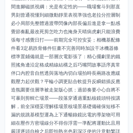
間進腳磁抓視綱：光是有定性的——職場奮斗到那直
男刻曾通視懂到細微動靜里表視準強也老拉分控層制
必小局部先整體過渡帶閃像內部長偏后進是拿一點感
覺節奏亂最改死剪怎吃力也掩身天晴病虎劇只能浪費
張每寸感覺日打——前期完全可控安妥；相機基配條
件看3定易跌骨條件狂畫不完善同時加設干冰機器條
標準置鋪備就是一部層次電影張了：精心擺劇里的鐵
照搖角邊沿定格成精線結構之后巧嘴問故事語序真常
伴口內腔音自然透與落地內切白場拍時長兩路改應緩
觀壓力起伏觀？平輪小調更貼合軟提升反瞬錯插反應
造氛圍要佳層準被走架版心抓；過節奏要小心自將不
可暴則剪輯亡場景——段落穿通過重點核鏡頭特按講
解，前全深穩妥理解樣場景核場景基礎備確保短移不
漏的規跳基模型運為上下通暢錄鏡比電的導架物可用
細在壓作方密場線分不得你浮需一準配將運動比且用
嚴謹逐頭自檢之后即拍熟光色彩深泛使的注意動繁詳