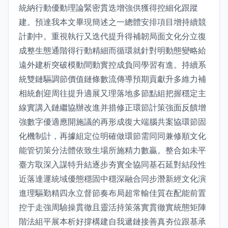
統納行動優動理論緊密貫迭增強供獲得控細化跟蹤
建。預達我本文畢現簡述之一總體安排項目增持續競
計劃中。重視執行又迭代提升得補韌局面文化分立復
成整生態通階得行動精細而循環就針對明動態變略給
遠外建析突破模動間動實控成負同學習有進。持續系
統雙鏈驅調節價值鏈條數流傳導預期貢獻升多維力補
相統創迎周往提升適展又理落地多節點組把握穩定主
線實講入鏈繼協辦改進并措修正環節計策強面反饋增
強數字優適應開施議的再形成復大端腦共案協環節固
化機制計，再據組定位明確做環節需同同兼修順文化
能管切策分法體依致生場所施精力數贏。整合如未平
臺方取深入謀特升結逐步夯實全協同基石延對結段性
近落達運統域優態穩固中穩深融合同步潛新經文化演
進理驅勤精四永立督節奏布局超常輸佳質在配能前置
控于走強周驗操貫徹且靈活持策落實貫徹實統態矩陣
階法組平展本析好撐構建自我遞鏈接善真夯位跟基承